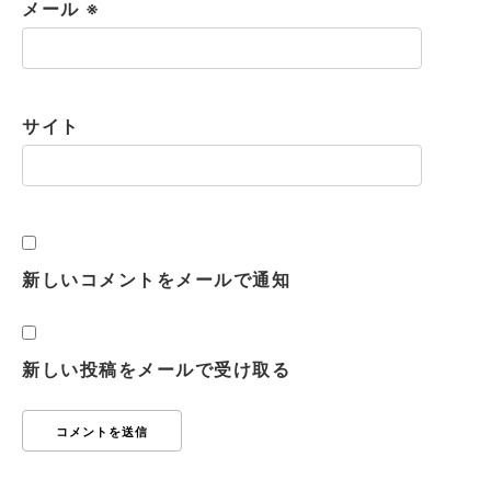
メール
※
サイト
新しいコメントをメールで通知
新しい投稿をメールで受け取る